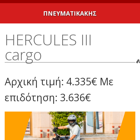
ΠΝΕΥΜΑΤΙΚΑΚΗΣ
Κεντρική
HERCULES III
Η εταιρεία
cargo
SYM
Daytona
Αρχική τιμή: 4.335€ Με
Kovemoto
επιδότηση: 3.636€
Τιμοκατάλογος
Χρηματοδότηση